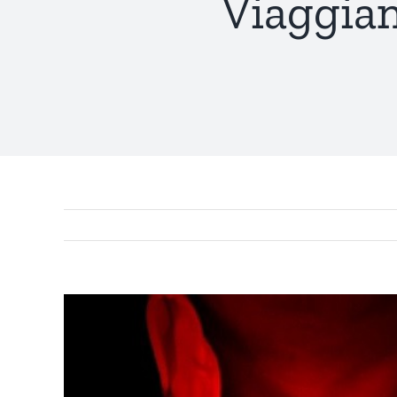
Viaggia
View
Larger
Image