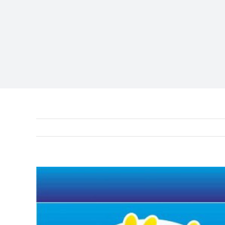
View
Larger
Image