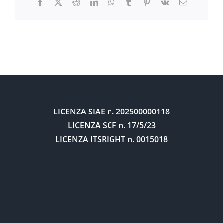
Facebook
X
Reddit
LinkedIn
WhatsApp
Tumblr
Pinterest
Vk
Email
LICENZA SIAE
n. 202500000118
LICENZA SCF
n. 17/5/23
LICENZA ITSRIGHT
n. 0015018